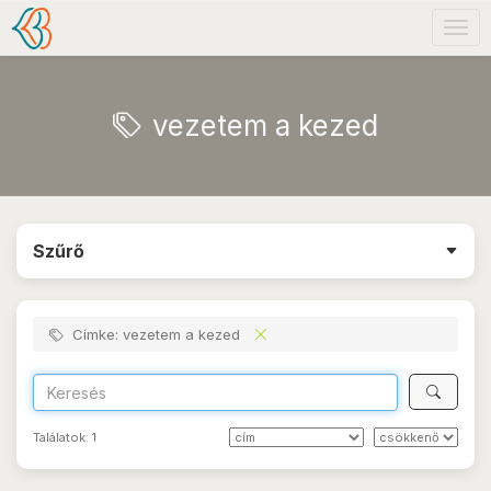
Togg
navig
vezetem a kezed
Szűrő
Címke: vezetem a kezed
Találatok:
1