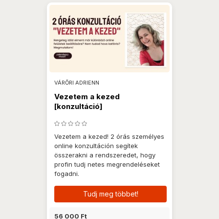
VÁRŐRI ADRIENN
Vezetem a kezed
[konzultáció]
Vezetem a kezed! 2 órás személyes
online konzultáción segítek
összerakni a rendszeredet, hogy
profin tudj netes megrendeléseket
fogadni.
Tudj meg többet!
56 000 Ft