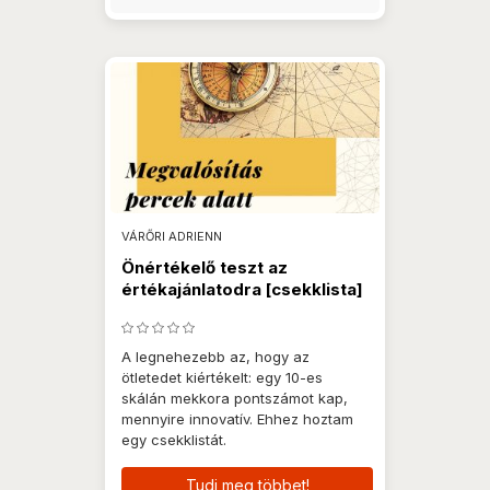
VÁRŐRI ADRIENN
Önértékelő teszt az
értékajánlatodra [csekklista]
A legnehezebb az, hogy az
ötletedet kiértékelt: egy 10-es
skálán mekkora pontszámot kap,
mennyire innovatív. Ehhez hoztam
egy csekklistát.
Tudj meg többet!