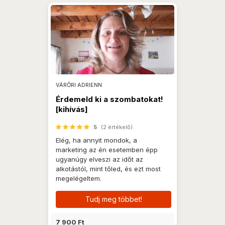
VÁRŐRI ADRIENN
Érdemeld ki a szombatokat!
[kihívás]
5
(2 értékelő)
Elég, ha annyit mondok, a
marketing az én esetemben épp
ugyanúgy elveszi az időt az
alkotástól, mint tőled, és ezt most
megelégeltem.
Tudj meg többet!
7 900 Ft