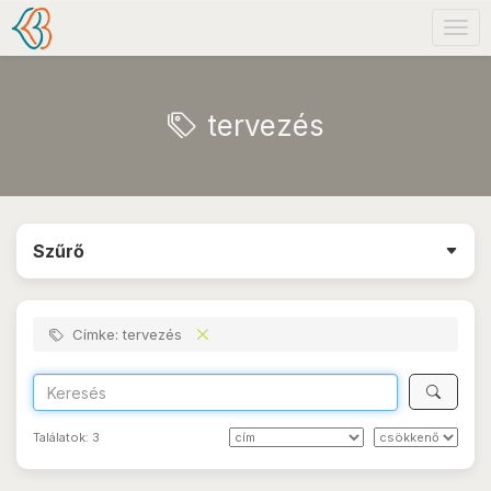
Togg
navig
tervezés
Szűrő
Címke: tervezés
Találatok:
3