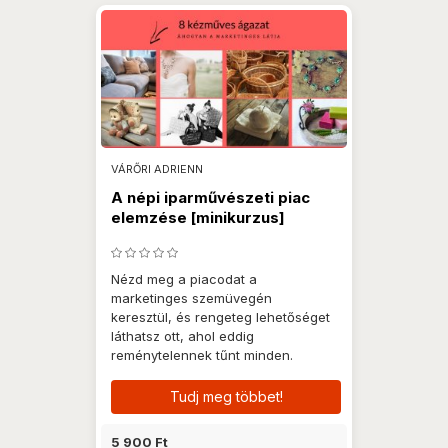
VÁRŐRI ADRIENN
A népi iparművészeti piac
elemzése [minikurzus]
Nézd meg a piacodat a
marketinges szemüvegén
keresztül, és rengeteg lehetőséget
láthatsz ott, ahol eddig
reménytelennek tűnt minden.
Tudj meg többet!
5 900 Ft