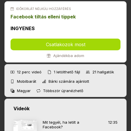
IDŐKORLÁT NÉLKÜLI HOZZÁFÉRÉS
Facebook tiltás elleni tippek
INGYENES
Csatlakozok most
Ajándékba adom
12 perc
videó
1
letölthető fájl
21
hallgatók
Mobilbarát
Bárki számára ajánlott
Magyar
Többször újranézhető
Videók
Mit tegyél, ha letilt a
12:35
Facebook?