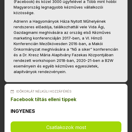
(Facebook) és közel 3000 ügyfelével a Több mint hobbi
Magyarország legnagyobb kézműves vállalkozói
közössége.
Adrienn a Hagyományok Háza Nyitott Műhelyének
rendszeres előadója, találkozhattál vele Vida Ági,
Gazdagmami meghívására az ország első Kézműves
marketing konferenciáján 2017-ben, a VI. Hímző
Konferencián Mezőkövesden 2016-ban, a Makói
Önkormányzat meghívására a “Nő a siker” konferencián
és a Dr. Kresz Mária Alapítvány Fazekas Központjában
rendezett workshopon 2018-ban, 2020-21-ben a B2W
eseményein és egyéb kézműves egyesületek,
alapítványok rendezvényein.
IDŐKORLÁT NÉLKÜLI HOZZÁFÉRÉS
Facebook tiltás elleni tippek
INGYENES
Csatlakozok most