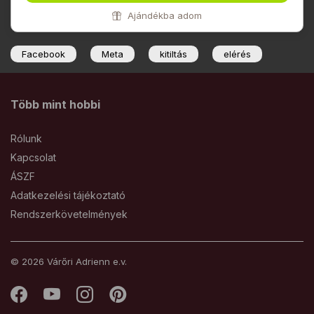
Ajándékba adom
Facebook
Meta
kitiltás
elérés
Több mint hobbi
Rólunk
Kapcsolat
ÁSZF
Adatkezelési tájékoztató
Rendszerkövetelmények
© 2026 Várőri Adrienn e.v.